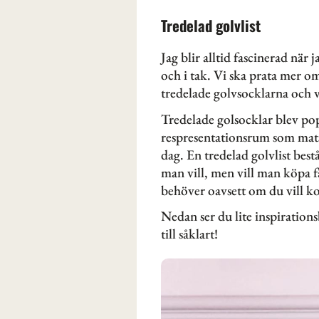
Tredelad golvlist
Jag blir alltid fascinerad nä
och i tak. Vi ska prata mer o
tredelade golvsocklarna och v
Tredelade golsocklar blev pop
respresentationsrum som mats
dag. En tredelad golvlist bes
man vill, men vill man köpa f
behöver oavsett om du vill k
Nedan ser du lite inspirations
till såklart!