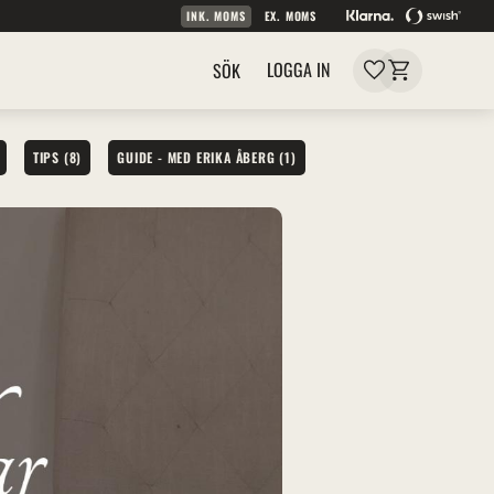
INK. MOMS
EX. MOMS
Kundvagn
Favoriter
LOGGA IN
SÖK
TIPS (8)
GUIDE - MED ERIKA ÅBERG (1)