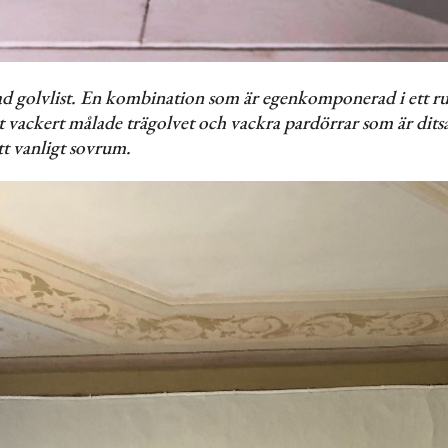
lad golvlist. En kombination som är egenkomponerad i ett ru
vackert målade trägolvet och vackra pardörrar som är ditsa
t vanligt sovrum.