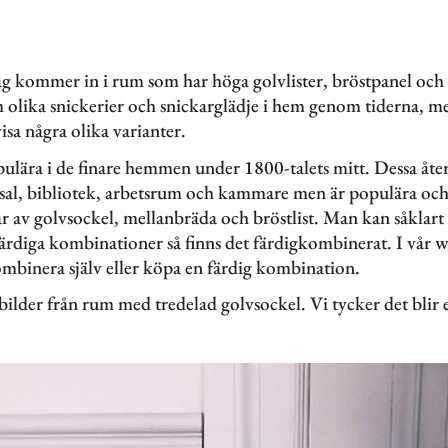
r jag kommer in i rum som har höga golvlister, bröstpanel och
m olika snickerier och snickarglädje i hem genom tiderna, m
isa några olika varianter.
ulära i de finare hemmen under 1800-talets mitt. Dessa återf
al, bibliotek, arbetsrum och kammare men är populära och 
tår av golvsockel, mellanbräda och bröstlist. Man kan såklar
ärdiga kombinationer så finns det färdigkombinerat. I vår 
ombinera själv eller köpa en färdig kombination.
bilder från rum med tredelad golvsockel. Vi tycker det blir e