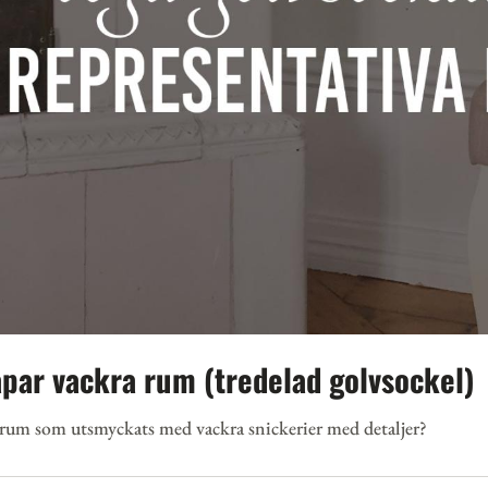
apar vackra rum (tredelad golvsockel)
d rum som utsmyckats med vackra snickerier med detaljer?