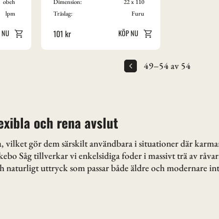
obeh
Dimension:
22 x 110
lpm
Träslag:
Furu
101
kr
49–
54
av
54
lexibla och rena avslut
da, vilket gör dem särskilt användbara i situationer där kar
kebo Såg tillverkar vi enkelsidiga foder i massivt trä av råva
och naturligt uttryck som passar både äldre och modernare int