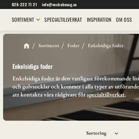
026-222 71 21
info@veckebosag.se
SORTIMENT
SPECIALTILLVERKAT
INSPIRATION
OM OSS
Sortiment
Foder
Enkelsidiga foder
Enkelsidiga foder
Enkelsidiga foder är den vanligast förekommande list
och golvsocklar och kommer i alla typer av utföranden,
att kontakta våra rådgivare för 
specialtillverkat
. 
Välj sortering