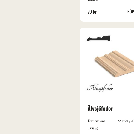
31
Vitgrund
79
kr
Älvsjöfoder
Dimension:
22 x 90 , 2
Träslag: