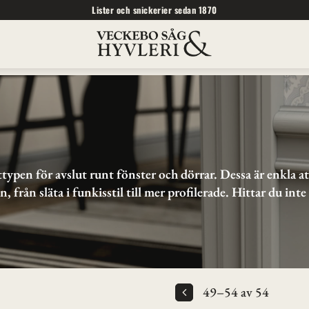
Lister och snickerier sedan 1870
typen för avslut runt fönster och dörrar. Dessa är enkla a
 från släta i funkisstil till mer profilerade. Hittar du inte
49–
54
av
54