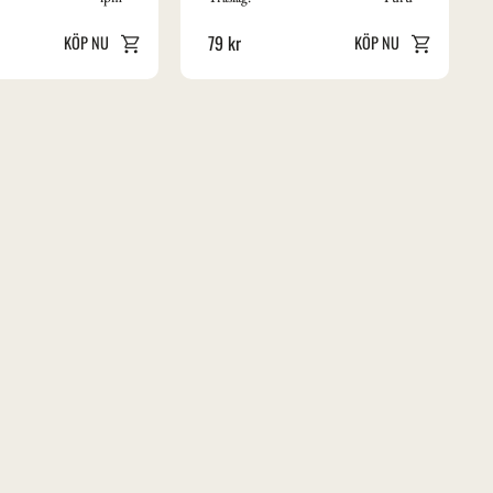
79
kr