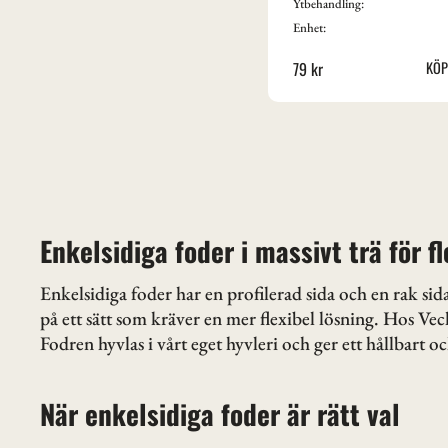
Ytbehandling:
Enhet:
79
kr
Enkelsidiga foder i massivt trä för f
Enkelsidiga foder har en profilerad sida och en rak si
på ett sätt som kräver en mer flexibel lösning. Hos Vec
Fodren hyvlas i vårt eget hyvleri och ger ett hållbart 
När enkelsidiga foder är rätt val