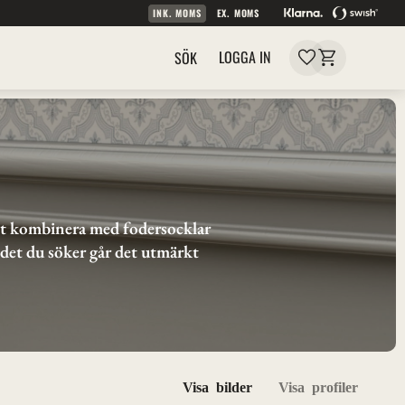
INK. MOMS
EX. MOMS
Kundvagn
Favoriter
LOGGA IN
SÖK
tt kombinera med fodersocklar 
 det du söker går det utmärkt 
Välj v