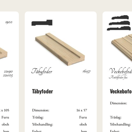
Täbyfoder
Veckebofo
Dimension:
2 x 105
Dimension:
16 x 57
Furu
Träslag:
Furu
Träslag:
obeh
Ytbehandling:
obeh
Ytbehandling:
lpm
Enhet:
lpm
Enhet: