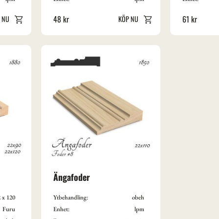
48
kr
61
kr
Ängafoder
2 x 120
Ytbehandling:
obeh
Furu
Enhet:
lpm