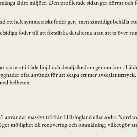
 i många äldre miljöer. Den profilerade sidan ger dörrar oc
 ett helt symmetriskt foder ger, men samtidigt behålla ett 
elsidiga foder till att förstärka detaljerna utan att ta över r
 varierat i både höjd och detaljrikedom genom åren. I äldre
ggnader ofta används för att skapa ett mer avskalat uttryck
 med helheten.
o. Vi använder massivt trä från Hälsingland eller södra Norr
ä ger möjlighet till renovering och ommålning, vilket gör at