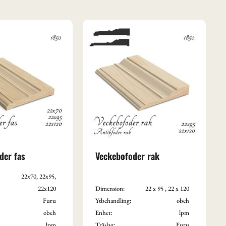
der fas
Veckebofoder rak
22x70, 22x95,
22x120
Dimension:
22 x 95 , 22 x 120
Furu
Ytbehandling:
obeh
obeh
Enhet:
lpm
lpm
Träslag:
Furu