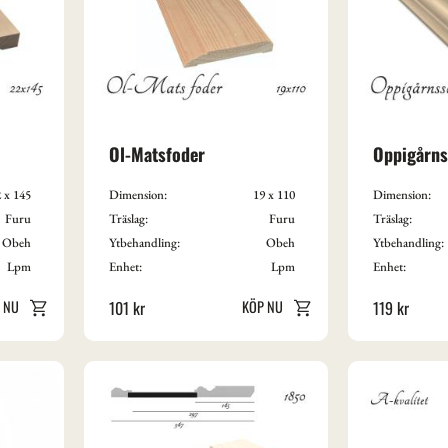
Ol-Matsfoder
Oppigårns
 x 145
Dimension:
19 x 110
Dimension:
Furu
Träslag:
Furu
Träslag:
Obeh
Ytbehandling:
Obeh
Ytbehandling:
Lpm
Enhet:
Lpm
Enhet:
101
kr
119
kr