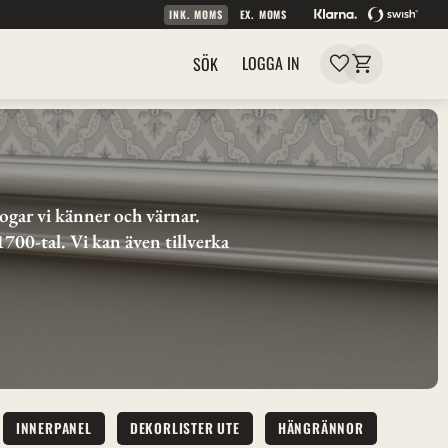
INK. MOMS
EX. MOMS
Kundvagn
Favoriter
LOGGA IN
SÖK
ogar vi känner och värnar. 
00-tal. Vi kan även tillverka 
INNERPANEL
DEKORLISTER UTE
HÄNGRÄNNOR