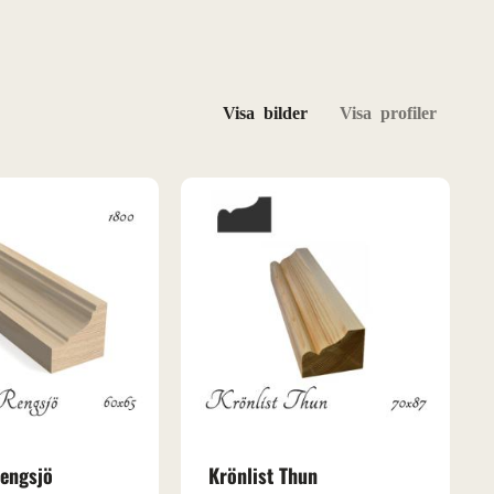
Välj v
Rengsjö
Krönlist Thun