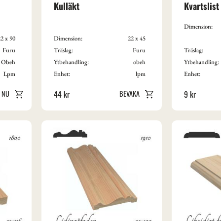
Kulläkt
Kvartslist
Dimension:
2 x 90
Dimension:
22 x 45
Furu
Träslag:
Furu
Träslag:
Obeh
Ytbehandling:
obeh
Ytbehandling:
Lpm
Enhet:
lpm
Enhet:
44
kr
9
kr