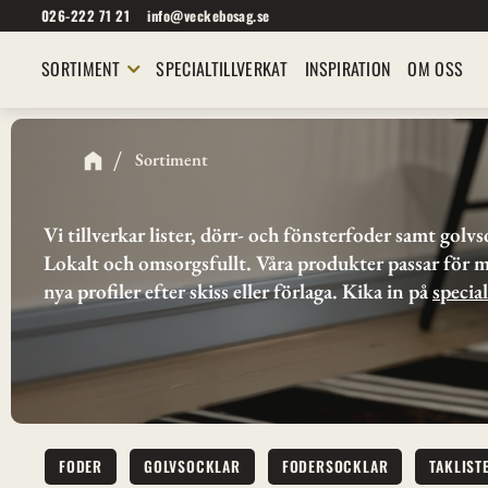
026-222 71 21
info@veckebosag.se
SORTIMENT
SPECIALTILLVERKAT
INSPIRATION
OM OSS
Sortiment
Vi tillverkar lister, dörr- och fönsterfoder samt golv
Lokalt och omsorgsfullt. Våra produkter passar för m
nya profiler efter skiss eller förlaga. Kika in på 
special
FODER
GOLVSOCKLAR
FODERSOCKLAR
TAKLIST