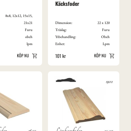
Käcksfoder
8x8, 12x12, 15x15,
21x21
Dimension:
22 x 120
Furu
Träslag:
Furu
obeh
Ytbehandling:
Obeh
lpm
Enhet:
Lpm
101
kr