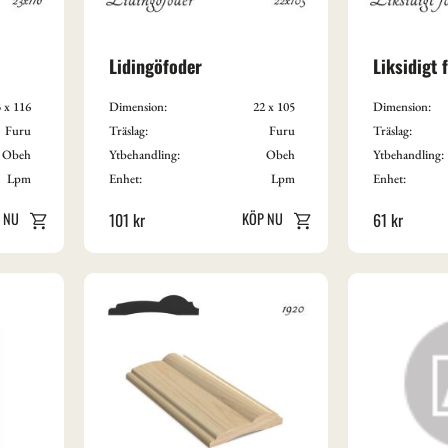
Lidingöfoder
Liksidigt 
 x 116
Dimension:
22 x 105
Dimension:
Furu
Träslag:
Furu
Träslag:
Obeh
Ytbehandling:
Obeh
Ytbehandling:
Lpm
Enhet:
Lpm
Enhet:
101
kr
61
kr