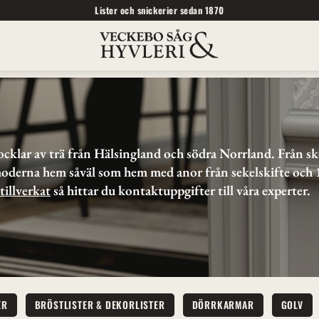
Lister och snickerier sedan 1870
socklar av trä från Hälsingland och södra Norrland. Från sk
oderna hem såväl som hem med anor från sekelskifte och 17
tillverkat
 så hittar du kontaktuppgifter till våra experter.
ER
BRÖSTLISTER & DEKORLISTER
DÖRRKARMAR
GOLV