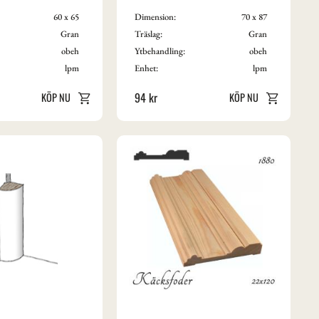
60 x 65
Dimension:
70 x 87
Gran
Träslag:
Gran
obeh
Ytbehandling:
obeh
lpm
Enhet:
lpm
94
kr