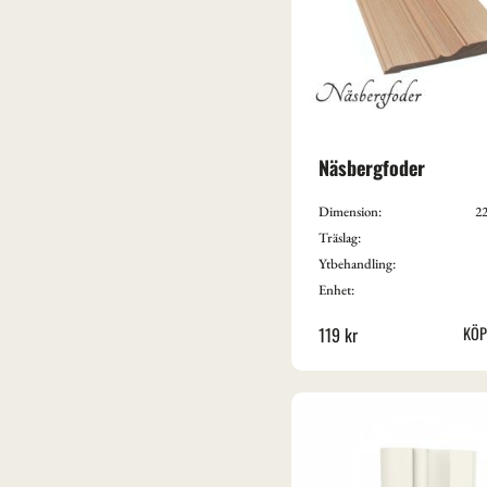
Näsbergfoder
Dimension:
22
Träslag:
Ytbehandling:
Enhet:
119
kr