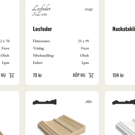
Losfoder
Nackatakli
2 x 70
Dimension:
21 x 95
Furu
Träslag:
Furu
Obeh
Ytbehandling:
Obeh
Lpm
Enhet:
Lpm
79
kr
104
kr