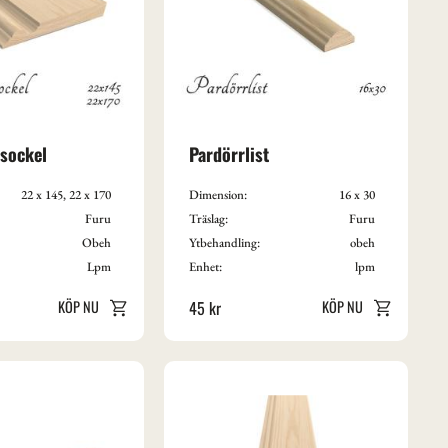
sockel
Pardörrlist
22 x 145, 22 x 170
Dimension:
16 x 30
Furu
Träslag:
Furu
Obeh
Ytbehandling:
obeh
Lpm
Enhet:
lpm
45
kr