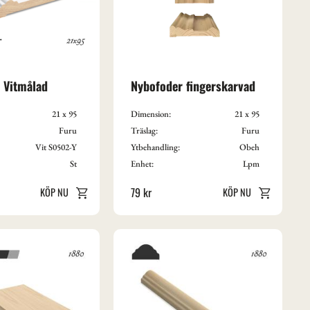
 Vitmålad
Nybofoder fingerskarvad
21 x 95
Dimension:
21 x 95
Furu
Träslag:
Furu
Vit S0502-Y
Ytbehandling:
Obeh
St
Enhet:
Lpm
79
kr