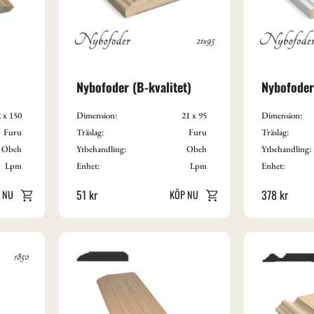
Nybofoder (B-kvalitet)
Nybofoder
 x 150
Dimension:
21 x 95
Dimension:
Furu
Träslag:
Furu
Träslag:
Obeh
Ytbehandling:
Obeh
Ytbehandling:
Lpm
Enhet:
Lpm
Enhet:
51
kr
378
kr