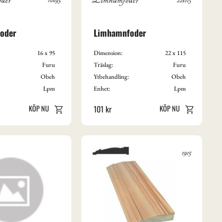
foder
Limhamnfoder
16 x 95
Dimension:
22 x 115
Furu
Träslag:
Furu
Obeh
Ytbehandling:
Obeh
Lpm
Enhet:
Lpm
101
kr