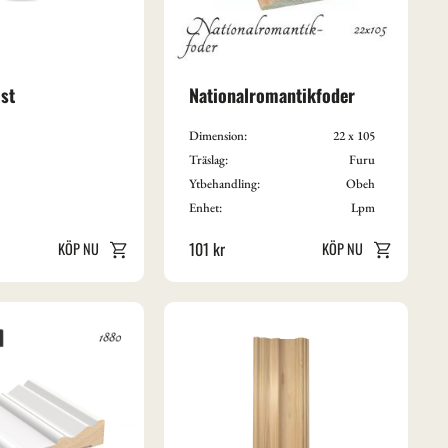
st
Nationalromantikfoder
Dimension:
22 x 105
Träslag:
Furu
Ytbehandling:
Obeh
Enhet:
Lpm
101
kr