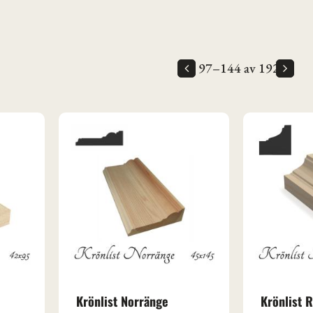
97–
144
av
192
Krönlist Norränge
Krönlist 