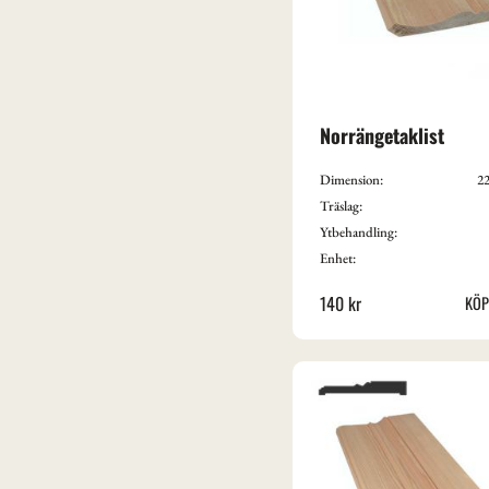
Norrängetaklist
Dimension:
22
Träslag:
Ytbehandling:
Enhet:
140
kr