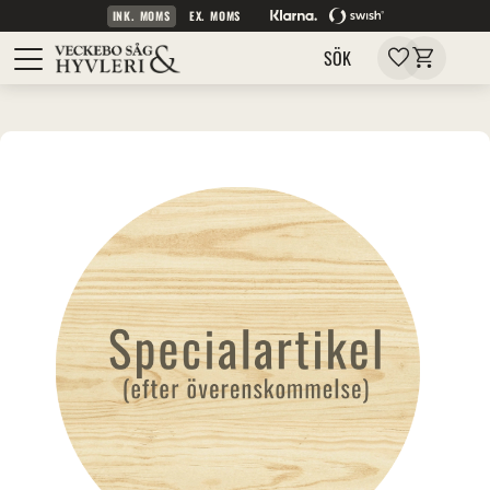
INK. MOMS
EX. MOMS
Kundvagn
Meny
Favoriter
SÖK