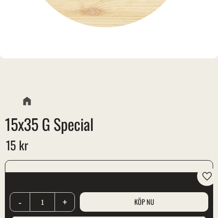
15x35 G Special
15
kr
Lägg
-
+