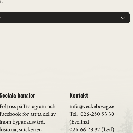
r.
r
Sociala kanaler
Kontakt
Följ oss på Instagram
och
info@veckebosag.se
Facebook för att ta del av
Tel. 026-280 53 30
inom byggnadsvård,
(Evelina)
historia, snickerier,
026-66 28 97 (Leif),