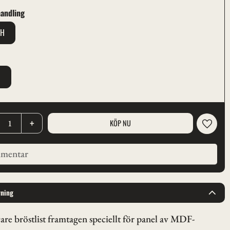
andling
EH
t
M
+
Lägg til
vning
are bröstlist framtagen speciellt för panel av MDF-