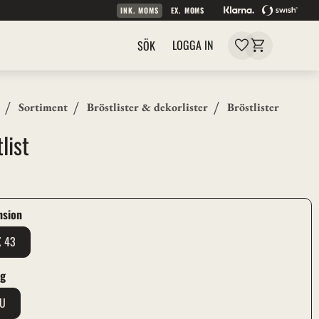
INK. MOMS
EX. MOMS
Kundvagn
Favoriter
LOGGA IN
SÖK
Sortiment
Bröstlister & dekorlister
Bröstlister
list
nsion
X 43
ag
RU