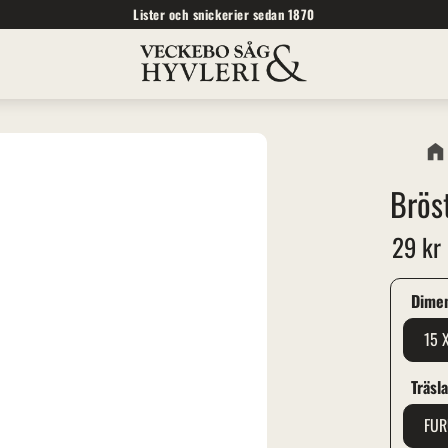
Lister och snickerier sedan 1870
Bröst
29
kr
Dime
15 
Träsl
FU