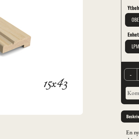
Ytbeh
OB
Enhe
LP
-
Beskri
En ny