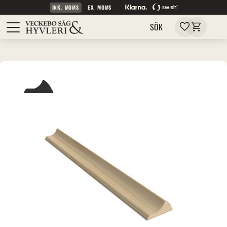
INK. MOMS
EX. MOMS
Kundvagn
Meny
Favoriter
SÖK