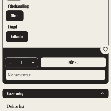
Ytbehandling
Obeh
Längd
Fallande
Lägg
-
+
Beskrivning
Dekorlist