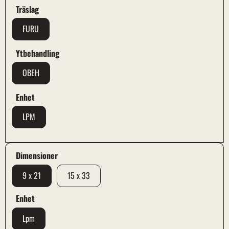
Träslag
FURU
Ytbehandling
OBEH
Enhet
LPM
Dimensioner
9 x 21
15 x 33
Enhet
Lpm