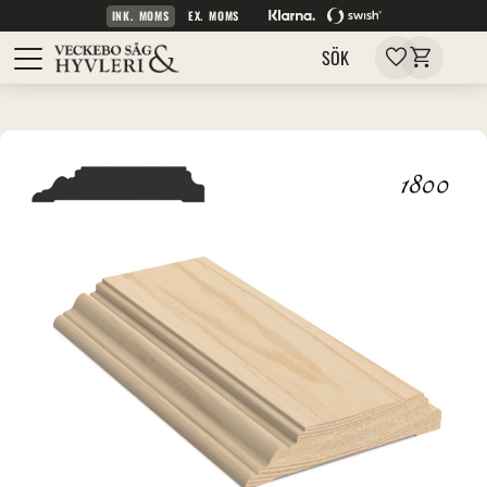
INK. MOMS
EX. MOMS
Kundvagn
Meny
Favoriter
SÖK