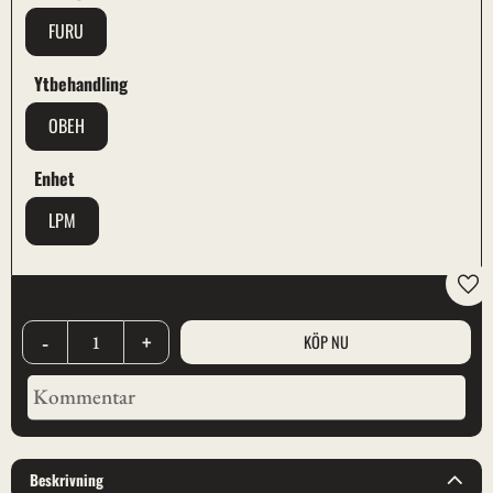
FURU
Ytbehandling
OBEH
Enhet
LPM
Lägg
-
+
Beskrivning