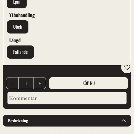
Lpm
Ytbehandling
Obeh
Längd
Fallande
Lägg
-
+
Beskrivning