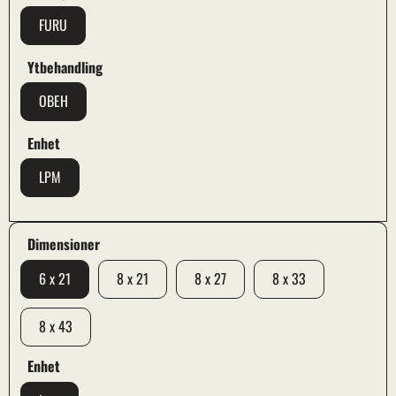
FURU
Ytbehandling
OBEH
Enhet
LPM
Dimensioner
6 x 21
8 x 21
8 x 27
8 x 33
8 x 43
Enhet