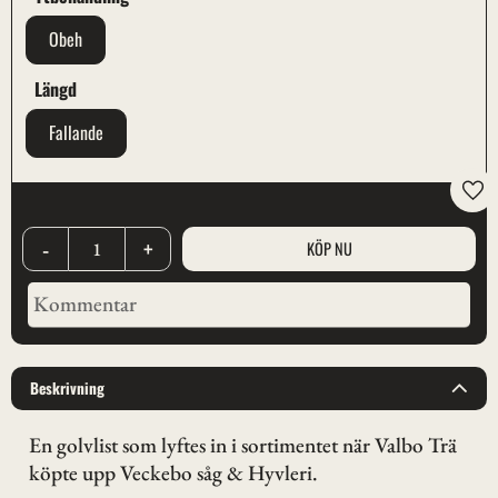
Obeh
Längd
Fallande
Lägg
-
+
Beskrivning
En golvlist som lyftes in i sortimentet när Valbo Trä
köpte upp Veckebo såg & Hyvleri.