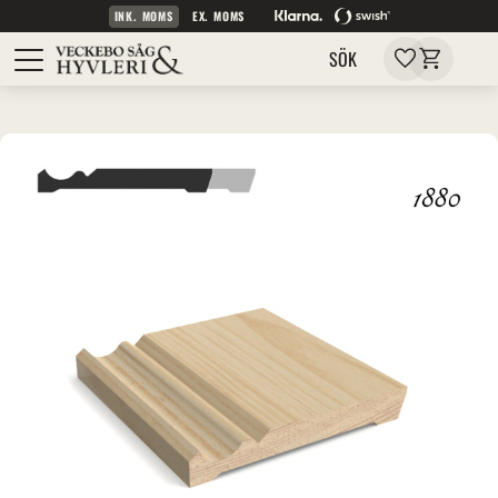
INK. MOMS
EX. MOMS
Kundvagn
Meny
Favoriter
SÖK