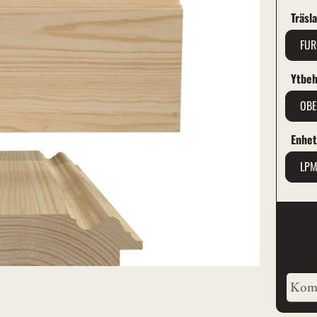
Träsl
FU
Ytbeh
OB
Enhe
LP