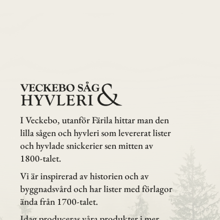
I Veckebo, utanför Färila hittar man den
lilla sågen och hyvleri som levererat lister
och hyvlade snickerier sen mitten av
1800-talet.
Vi är inspirerad av historien och av
byggnadsvård och har lister med förlagor
ända från 1700-talet.
Idag produceras våra produkter i mer