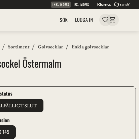
INK. MOMS
EX. MOMS
Kundvagn
Favoriter
LOGGA IN
SÖK
Sortiment
Golvsocklar
Enkla golvsocklar
sockel Östermalm
r
status
LLFÄLLIGT SLUT
nsion
X 145