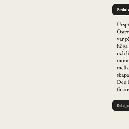
Beskri
Urspr
Öster
var p
höga 
och l
monte
mella
skapa
Den h
finar
Detalje