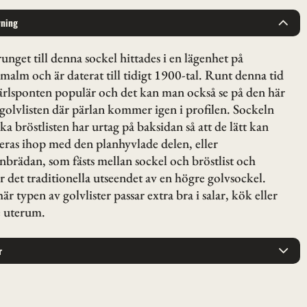
vning
unget till denna sockel hittades i en lägenhet på
malm och är daterat till tidigt 1900-tal. Runt denna tid
ärlsponten populär och det kan man också se på den här
golvlisten där pärlan kommer igen i profilen. Sockeln
ika bröstlisten har urtag på baksidan så att de lätt kan
ras ihop med den planhyvlade delen, eller
nbrädan, som fästs mellan sockel och bröstlist och
r det traditionella utseendet av en högre golvsockel.
är typen av golvlister passar extra bra i salar, kök eller
e uterum.
r