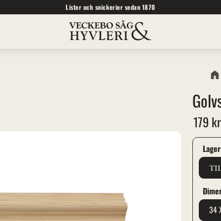
Lister och snickerier sedan 1870
Golv
179
k
Lager
TI
Dime
34 