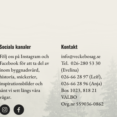
Sociala kanaler
Kontakt
Följ oss på Instagram
och
info@veckebosag.se
Facebook för att ta del av
Tel. 026-280 53 30
inom byggnadsvård,
(Evelina)
historia, snickerier,
026-66 28 97 (Leif),
inspirationsbilder och
026-66 28 96 (Anja)
sånt vi sett längs våra
Box 1023, 818 21
vägar.
VALBO
Org.nr 559036-0862