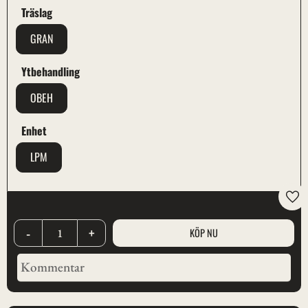
Träslag
GRAN
Ytbehandling
OBEH
Enhet
LPM
Lägg
-
+