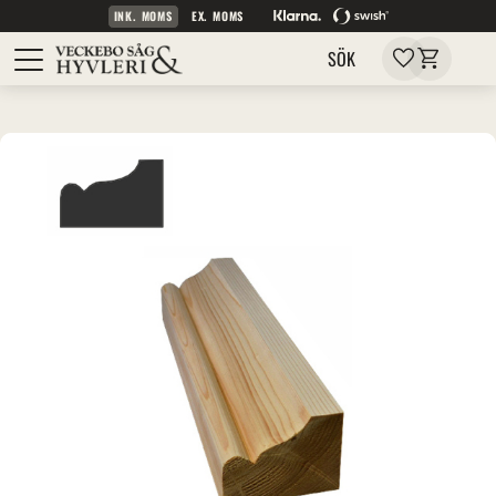
INK. MOMS
EX. MOMS
Kundvagn
Meny
Favoriter
SÖK