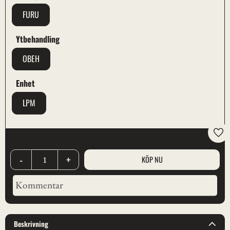
FURU
Ytbehandling
OBEH
Enhet
LPM
Lägg
-
+
Beskrivning