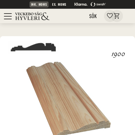
INK. MOMS
EX. MOMS
Kundvagn
Meny
Favoriter
SÖK