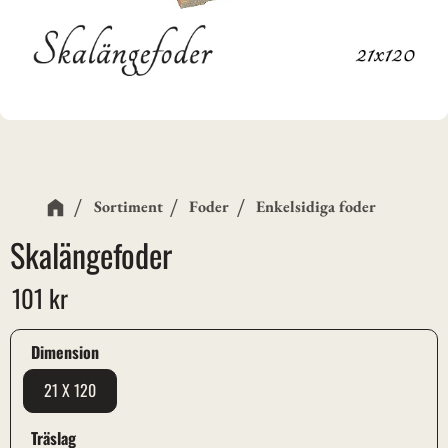
Sortiment
Foder
Enkelsidiga foder
Skalängefoder
101
kr
Dimension
21 X 120
Träslag