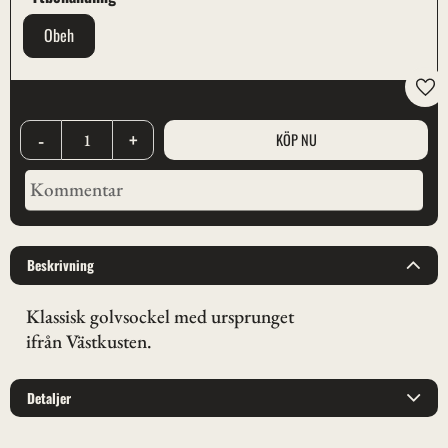
Obeh
Lägg
-
+
Beskrivning
Klassisk golvsockel med ursprunget
ifrån Västkusten.
Detaljer