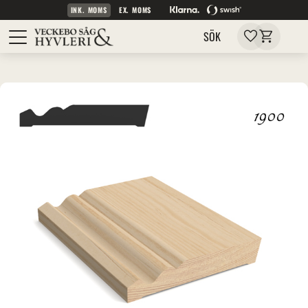
INK. MOMS
EX. MOMS
Kundvagn
Meny
Favoriter
SÖK