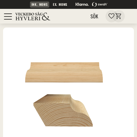
INK. MOMS
EX. MOMS
Kundvagn
Meny
Favoriter
SÖK