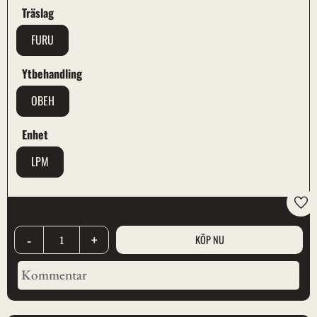
Träslag
FURU
Ytbehandling
OBEH
Enhet
LPM
Lägg
-
+