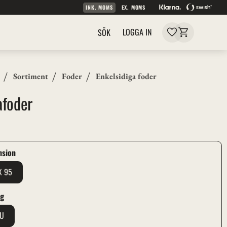
INK. MOMS
EX. MOMS
Kundvagn
Favoriter
LOGGA IN
SÖK
Sortiment
Foder
Enkelsidiga foder
afoder
r
nsion
X 95
ag
RU