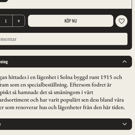
+
Lägg til
vning
gan hittades i en lägenhet i Solna byggd runt 1915 och
fram som en specialbeställning. Eftersom fodret är
ypiskt så hamnade det så småningom i vårt
ardsortiment och har varit populärt sen dess bland våra
r som renoverar hus och lägenheter från den här tiden.
r