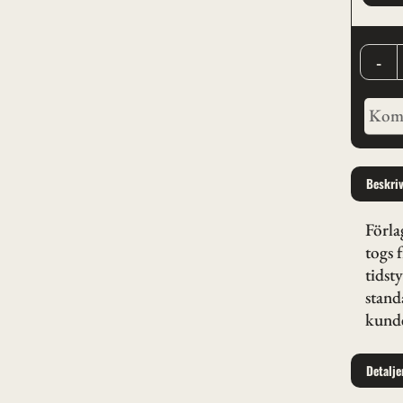
-
Beskri
Förla
togs 
tidst
stand
kunde
Detalje