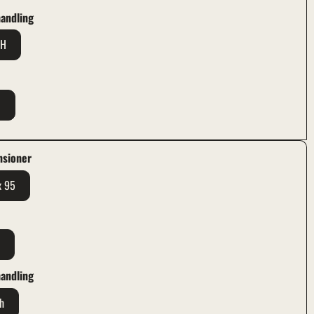
andling
EH
t
M
nsioner
x 95
t
m
andling
h