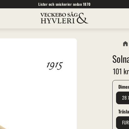
Lister och snickerier sedan 1870
Soln
101
k
Dime
28 
Träsl
FU