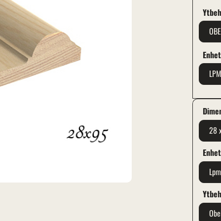
Ytbeh
OB
Enhe
LP
Dime
28 
Enhe
Lp
Ytbeh
Obe