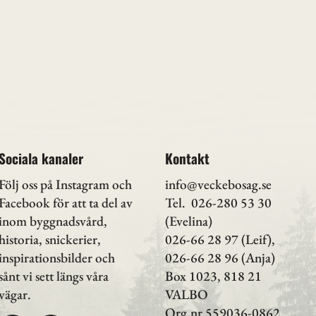
Sociala kanaler
Kontakt
Följ oss på Instagram
och
info@veckebosag.se
Facebook för att ta del av
Tel. 026-280 53 30
inom byggnadsvård,
(Evelina)
historia, snickerier,
026-66 28 97 (Leif),
inspirationsbilder och
026-66 28 96 (Anja)
sånt vi sett längs våra
Box 1023, 818 21
vägar.
VALBO
Org.nr 559036-0862