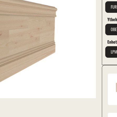
FU
Ytbeh
OB
Enhe
LP