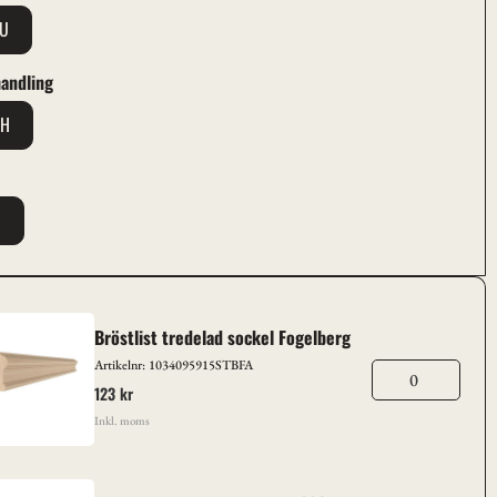
RU
andling
EH
t
M
Bröstlist tredelad sockel Fogelberg
Artikelnr: 1034095915STBFA
123 kr
Inkl. moms