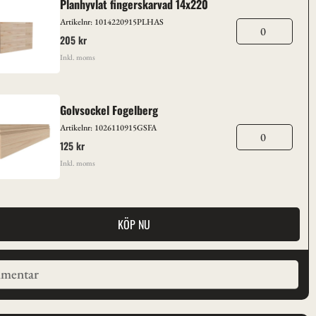
Planhyvlat fingerskarvad 14x220
Artikelnr: 1014220915PLHAS
205 kr
Inkl. moms
Golvsockel Fogelberg
Artikelnr: 1026110915GSFA
125 kr
Inkl. moms
KÖP NU