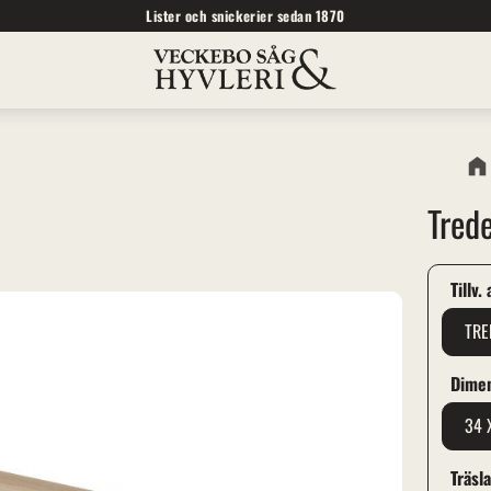
Lister och snickerier sedan 1870
Tred
Tillv.
TRE
Dime
34 
Träsl