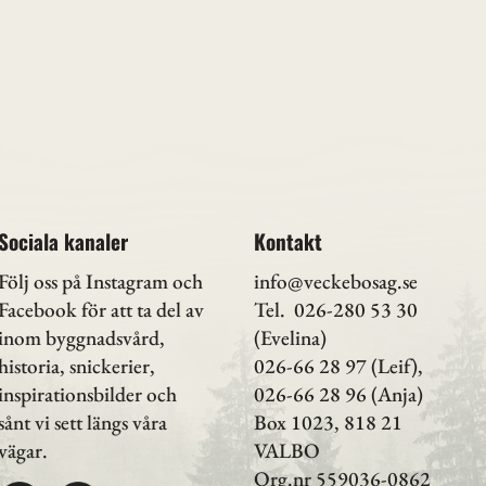
Sociala kanaler
Kontakt
Följ oss på Instagram
och
info@veckebosag.se
Facebook för att ta del av
Tel. 026-280 53 30
inom byggnadsvård,
(Evelina)
historia, snickerier,
026-66 28 97 (Leif),
inspirationsbilder och
026-66 28 96 (Anja)
sånt vi sett längs våra
Box 1023, 818 21
vägar.
VALBO
Org.nr 559036-0862