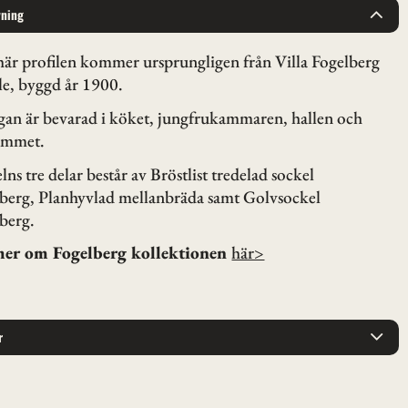
vning
är profilen kommer ursprungligen från Villa Fogelberg
le, byggd år 1900.
gan är bevarad i köket, jungfrukammaren, hallen och
ummet.
lns tre delar består av Bröstlist tredelad sockel
berg, Planhyvlad mellanbräda samt Golvsockel
berg.
mer om Fogelberg kollektionen
här>
r