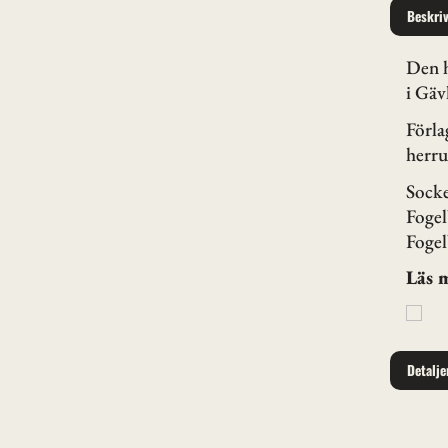
Beskri
Den h
i Gäv
Förla
herr
Socke
Fogel
Fogel
Läs 
Detalje