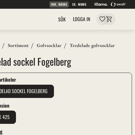
INK. MOMS
EX. MOMS
Kundvagn
Favoriter
LOGGA IN
SÖK
Sortiment
Golvsocklar
Tredelade golvsocklar
elad sockel Fogelberg
 artikelnr
DELAD SOCKEL FOGELBERG
nsion
X 425
ag