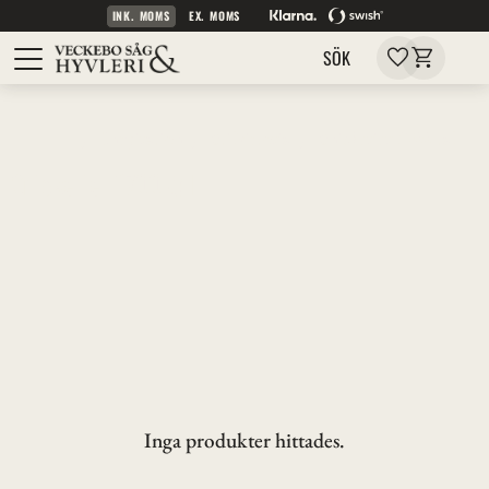
INK. MOMS
EX. MOMS
Kundvagn
Meny
Favoriter
SÖK
Inspiration
Stilhistoria
Snickerier 1700-tal
Snickerier 1700-tal
Inga produkter hittades.