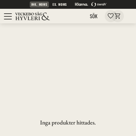
INK. MOMS
EX. MOMS
Kundvagn
Meny
Favoriter
SÖK
Inspiration
Stilhistoria
Snickerier 1910-tal
Snickerier 1910-tal
Inga produkter hittades.