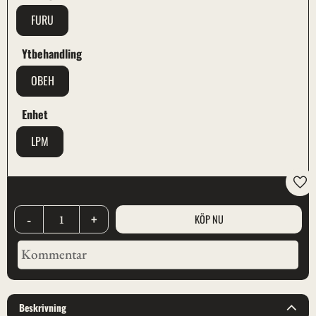
FURU
Ytbehandling
OBEH
Enhet
LPM
Lägg
-
+
Beskrivning