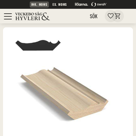
INK. MOMS
EX. MOMS
Kundvagn
Meny
Favoriter
SÖK