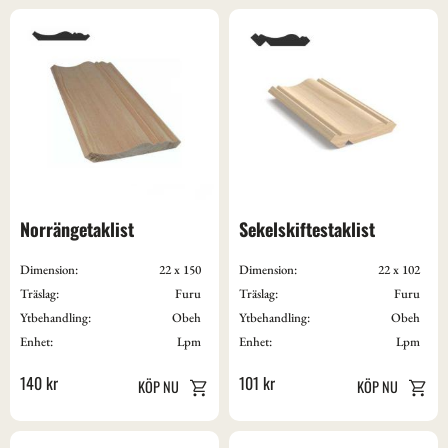
Norrängetaklist
Sekelskiftestaklist
Dimension:
22 x 150
Dimension:
22 x 102
Träslag:
Furu
Träslag:
Furu
Ytbehandling:
Obeh
Ytbehandling:
Obeh
Enhet:
Lpm
Enhet:
Lpm
140
kr
101
kr