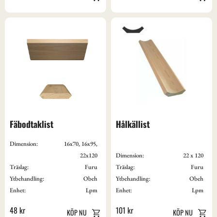
Fäbodtaklist
Hålkällist
Dimension:
16x70, 16x95,
22x120
Dimension:
22 x 120
Träslag:
Furu
Träslag:
Furu
Ytbehandling:
Obeh
Ytbehandling:
Obeh
Enhet:
Lpm
Enhet:
Lpm
48
kr
101
kr