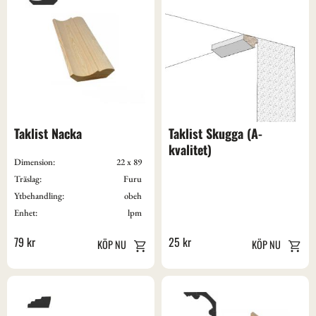
Taklist Nacka
Taklist Skugga (A-
kvalitet)
Dimension:
22 x 89
Träslag:
Furu
Ytbehandling:
obeh
Enhet:
lpm
79
kr
25
kr