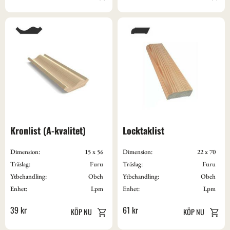
Kronlist (A-kvalitet)
Locktaklist
Dimension:
15 x 56
Dimension:
22 x 70
Träslag:
Furu
Träslag:
Furu
Ytbehandling:
Obeh
Ytbehandling:
Obeh
Enhet:
Lpm
Enhet:
Lpm
39
kr
61
kr