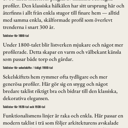
profiler. Den klassiska hålkälen har sitt ursprung här och
återfinns i allt från enkla stugor till finare hem — alltid
med samma enkla, skålformade profil som överlevt
trenderna i snart 300 år.
Taklister för 1800-tal
Under 1800-talet blir listverken mjukare och något mer
profilerade. Detta skapar en varm och välbekant känsla
som passar både torp och gårdar.
Taklister för sekelskifte / tidigt 1900-tal
Sekelskiftets hem rymmer ofta tydligare och mer
generösa profiler. Här gör sig en snygg och något
bredare taklist riktigt bra och bidrar till den klassiska,
dekorativa elegansen.
Taklister för 1920-tal och 1930-tal
Funktionalismens linjer är raka och enkla. Här passar en
modern taklist i trä som följer arkitekturens avskalade