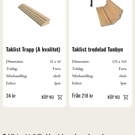
Taklist Trapp (A kvalitet)
Taklist tredelad Tunbyn
Dimension:
21 x 43
Dimension:
125 x 145
Träslag:
Furu
Träslag:
Furu
Ytbehandling:
obeh
Ytbehandling:
obeh
Enhet:
lpm
Enhet:
lpm
34
kr
218
kr