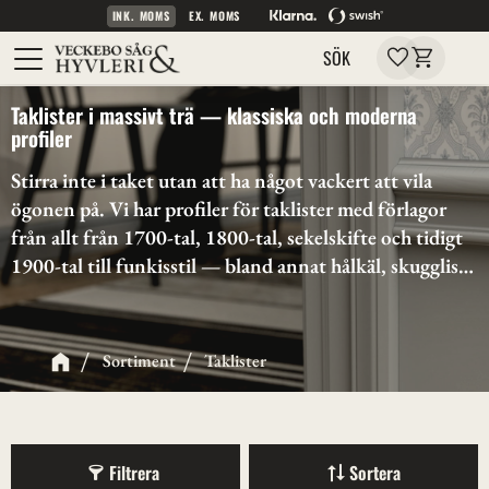
INK. MOMS
EX. MOMS
Kundvagn
Meny
Favoriter
SÖK
Taklister i massivt trä — klassiska och moderna
profiler
Stirra inte i taket utan att ha något vackert att vila 
ögonen på. Vi har profiler för taklister med förlagor 
från allt från 1700-tal, 1800-tal, sekelskifte och tidigt 
1900-tal till funkisstil — bland annat hålkäl, skugglist 
och svanhals. Vi gillar ju det klassiska och även om det 
på senare år byggs många hus utan just taklister så tror 
vi ändå på att ge det lilla hörnet mellan vägg och tak 
Sortiment
Taklister
lite extra kärlek med en snygg taklist. Nedan hittar du 
vårt utbud. Botanisera loss och välj den som passar 
hemma hos dig!
Filtrera
Sortera