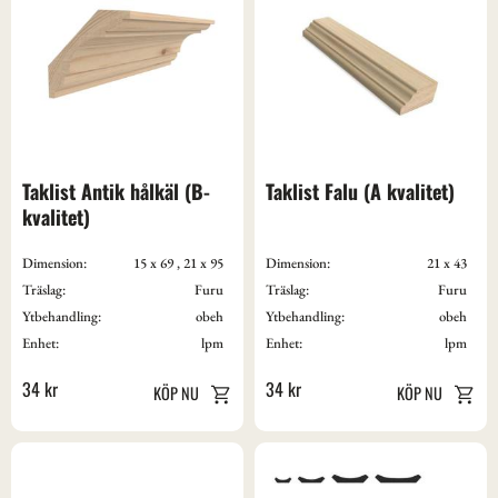
Taklist Antik hålkäl (B-
Taklist Falu (A kvalitet)
kvalitet)
Dimension:
15 x 69 , 21 x 95
Dimension:
21 x 43
Träslag:
Furu
Träslag:
Furu
Ytbehandling:
obeh
Ytbehandling:
obeh
Enhet:
lpm
Enhet:
lpm
34
kr
34
kr