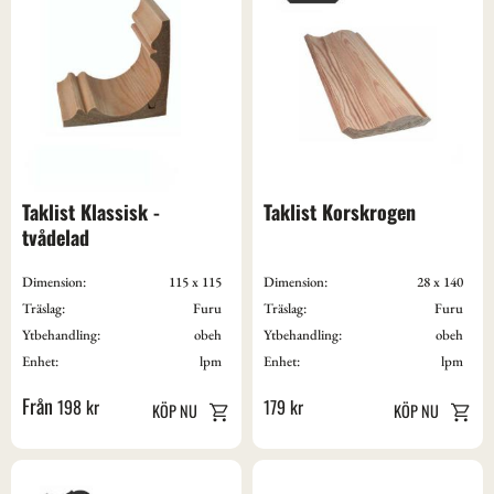
Taklist Klassisk - 
Taklist Korskrogen
tvådelad
Dimension:
115 x 115
Dimension:
28 x 140
Träslag:
Furu
Träslag:
Furu
Ytbehandling:
obeh
Ytbehandling:
obeh
Enhet:
lpm
Enhet:
lpm
198
kr
179
kr