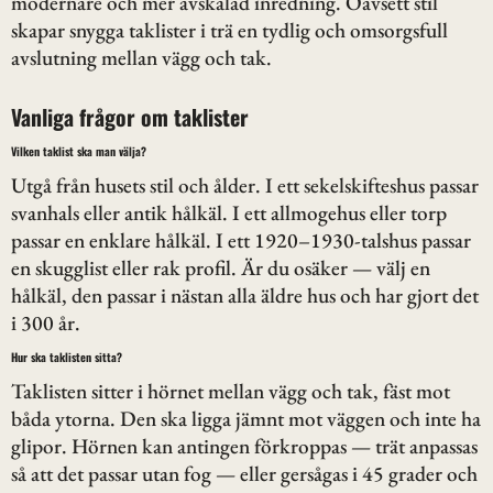
modernare och mer avskalad inredning. Oavsett stil
skapar snygga taklister i trä en tydlig och omsorgsfull
avslutning mellan vägg och tak.
Vanliga frågor om taklister
Vilken taklist ska man välja?
Utgå från husets stil och ålder. I ett sekelskifteshus passar
svanhals eller antik hålkäl. I ett allmogehus eller torp
passar en enklare hålkäl. I ett 1920–1930-talshus passar
en skugglist eller rak profil. Är du osäker — välj en
hålkäl, den passar i nästan alla äldre hus och har gjort det
i 300 år.
Hur ska taklisten sitta?
Taklisten sitter i hörnet mellan vägg och tak, fäst mot
båda ytorna. Den ska ligga jämnt mot väggen och inte ha
glipor. Hörnen kan antingen förkroppas — trät anpassas
så att det passar utan fog — eller gersågas i 45 grader och