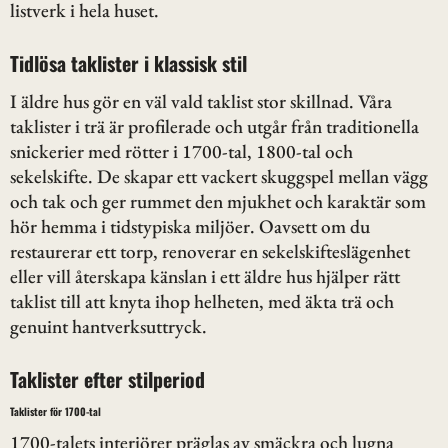
listverk i hela huset.
Tidlösa taklister i klassisk stil
I äldre hus gör en väl vald taklist stor skillnad. Våra
taklister i trä är profilerade och utgår från traditionella
snickerier med rötter i 1700-tal, 1800-tal och
sekelskifte. De skapar ett vackert skuggspel mellan vägg
och tak och ger rummet den mjukhet och karaktär som
hör hemma i tidstypiska miljöer. Oavsett om du
restaurerar ett torp, renoverar en sekelskifteslägenhet
eller vill återskapa känslan i ett äldre hus hjälper rätt
taklist till att knyta ihop helheten, med äkta trä och
genuint hantverksuttryck.
Taklister efter stilperiod
Taklister för 1700-tal
1700-talets interiörer präglas av smäckra och lugna