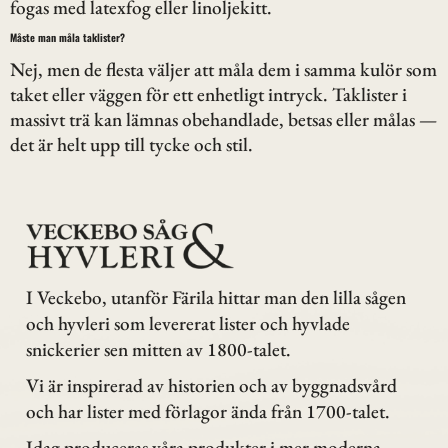
fogas med latexfog eller linoljekitt.
Måste man måla taklister?
Nej, men de flesta väljer att måla dem i samma kulör som
taket eller väggen för ett enhetligt intryck. Taklister i
massivt trä kan lämnas obehandlade, betsas eller målas —
det är helt upp till tycke och stil.
I Veckebo, utanför Färila hittar man den lilla sågen
och hyvleri som levererat lister och hyvlade
snickerier sen mitten av 1800-talet.
Vi är inspirerad av historien och av byggnadsvård
och har lister med förlagor ända från 1700-talet.
Idag produceras våra produkter i mer moderna