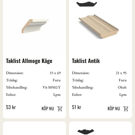
Taklist Allmoge Kåge
Taklist Antik
Dimension:
15 x 69
Dimension:
21 x 95
Träslag:
Furu
Träslag:
Furu
Ytbehandling:
Vit S0502-Y
Ytbehandling:
Obeh
Enhet:
Lpm
Enhet:
Lpm
53
kr
51
kr