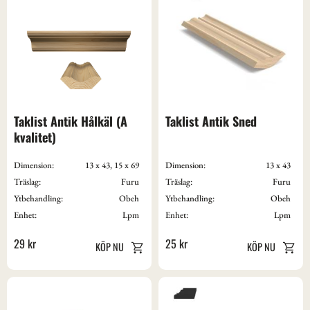
Taklist Antik Hålkäl (A 
Taklist Antik Sned
kvalitet)
Dimension:
13 x 43, 15 x 69
Dimension:
13 x 43
Träslag:
Furu
Träslag:
Furu
Ytbehandling:
Obeh
Ytbehandling:
Obeh
Enhet:
Lpm
Enhet:
Lpm
29
kr
25
kr