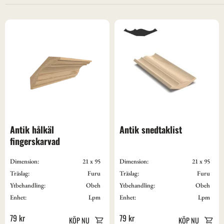
2
St
2
13 x 43
10
Obeh
7
Vit S0502-Y
5
Vitgrund
Antik hålkäl 
Antik snedtaklist
fingerskarvad
Dimension:
21 x 95
Dimension:
21 x 95
Träslag:
Furu
Träslag:
Furu
Ytbehandling:
Obeh
Ytbehandling:
Obeh
Enhet:
Lpm
Enhet:
Lpm
79
kr
79
kr