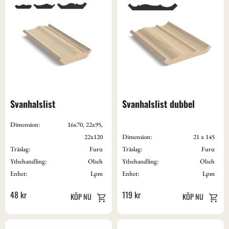
Svanhalslist
Svanhalslist dubbel
Dimension:
16x70, 22x95,
22x120
Dimension:
21 x 145
Träslag:
Furu
Träslag:
Furu
Ytbehandling:
Obeh
Ytbehandling:
Obeh
Enhet:
Lpm
Enhet:
Lpm
48
kr
119
kr