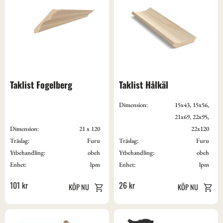
Taklist Fogelberg
Taklist Hålkäl
Dimension:
15x43, 15x56,
21x69, 22x95,
Dimension:
21 x 120
22x120
Träslag:
Furu
Träslag:
Furu
Ytbehandling:
obeh
Ytbehandling:
obeh
Enhet:
lpm
Enhet:
lpm
101
kr
26
kr